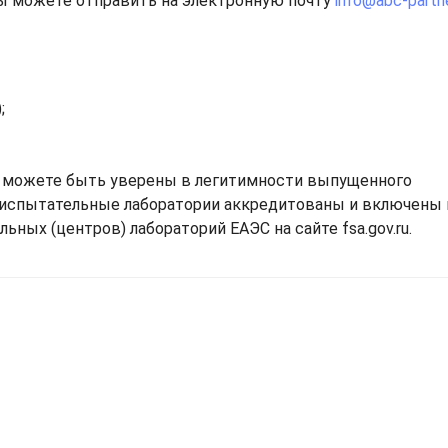
ы можете отправить на электронную почту
info@abc-partne
;
 можете быть уверены в легитимности выпущенного
 испытательные лаборатории аккредитованы и включены 
ьных (центров) лабораторий ЕАЭС на сайте fsa.gov.ru.