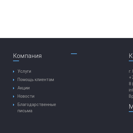
Компания
К
Услуги
г.
+7
Помощь клиентам
8 
Акции
in
Новости
Вр
Благодарственные
М
письма