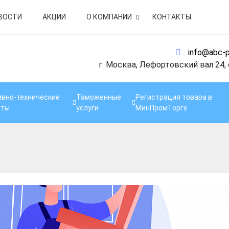
ВОСТИ
АКЦИИ
О КОМПАНИИ
КОНТАКТЫ
info@abc-p
г. Москва, Лефортовский вал 24,
вно-технические
Таможенные
Регистрация товара в
нты
услуги
МинПромТорге