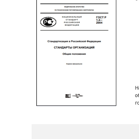
Н
о
г