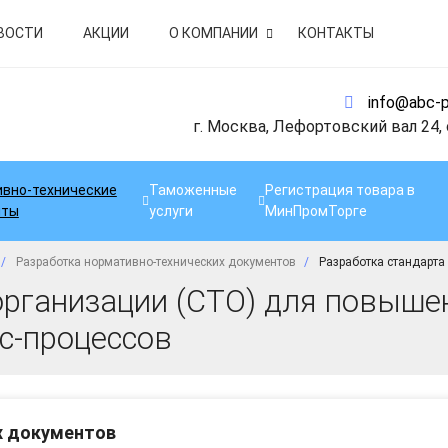
ВОСТИ
АКЦИИ
О КОМПАНИИ
КОНТАКТЫ
info@abc-p
г. Москва, Лефортовский вал 24,
вно-технические
Таможенные
Регистрация товара в
нты
услуги
МинПромТорге
Разработка нормативно-технических документов
Разработка стандарта
организации (СТО) для повыше
с-процессов
х документов