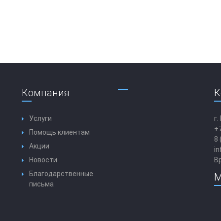
Компания
К
Услуги
г.
+7
Помощь клиентам
8 
Акции
in
Новости
Вр
Благодарственные
М
письма