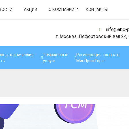
ВОСТИ
АКЦИИ
О КОМПАНИИ
КОНТАКТЫ
info@abc-p
г. Москва, Лефортовский вал 24,
вно-технические
Таможенные
Регистрация товара в
нты
услуги
МинПромТорге