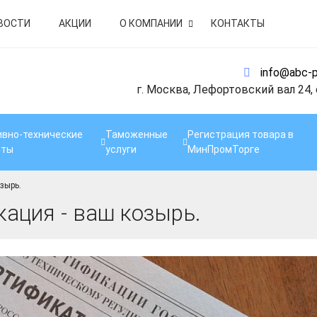
ВОСТИ
АКЦИИ
О КОМПАНИИ
КОНТАКТЫ
info@abc-p
г. Москва, Лефортовский вал 24,
вно-технические
Таможенные
Регистрация товара в
нты
услуги
МинПромТорге
зырь.
ация - ваш козырь.