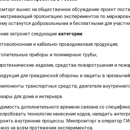
мторг вынес на общественное обсуждение проект постан
матривающий пролонгацию экспериментов по маркировке 
му останутся добровольными и бесплатными для участни
ение затронет следующие
категории
:
птоволоконная и кабельно-проводниковая продукция;
топительные приборы и полимерные трубы;
иротехнические изделия, средства пожаротушения и пожа
родукция для гражданской обороны и защиты в чрезвычай
омпоненты транспортных средств, двигатели внутреннег
овары для дома и интерьера.
димость дополнительного времени связана со специфико
опробовать технологии нанесения кодов, наладить интегр
роить внутренние процессы. Минпромторг и оператор Г
жку на всём протяжении экспериментов.