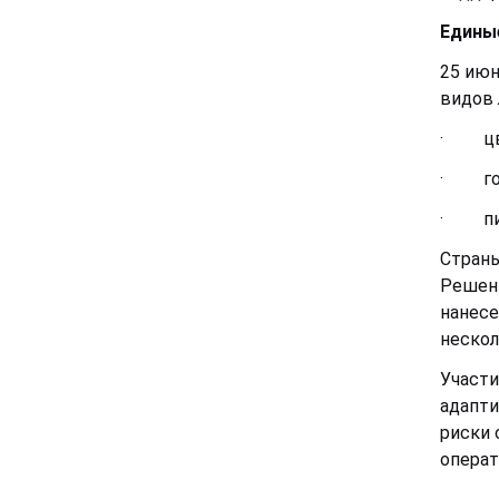
Единые
25 июн
видов 
·
ц
·
г
·
п
Страны
Решени
нанесе
нескол
Участи
адапти
риски 
операт