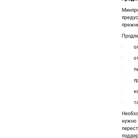
Минпро
предус
прежне
Продл
·
о
·
о
·
п
·
п
·
к
·
т
Необхо
нужно 
перест
поддер