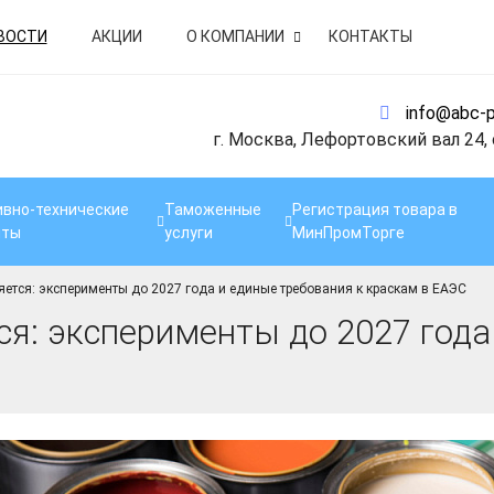
ВОСТИ
АКЦИИ
О КОМПАНИИ
КОНТАКТЫ
info@abc-p
г. Москва, Лефортовский вал 24,
вно-технические
Таможенные
Регистрация товара в
нты
услуги
МинПромТорге
ется: эксперименты до 2027 года и единые требования к краскам в ЕАЭС
я: эксперименты до 2027 года