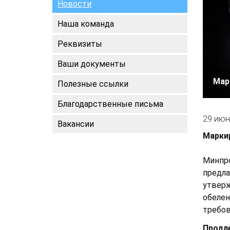
Новости
Наша команда
Реквизиты
Ваши документы
Мар
Полезные ссылки
Благодарственные письма
29 июн
Вакансии
Маркир
Минпро
предла
утверж
обелен
требов
Продле