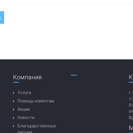
д
Компания
К
Услуги
г.
+7
Помощь клиентам
8 
Акции
in
Новости
Вр
Благодарственные
М
письма