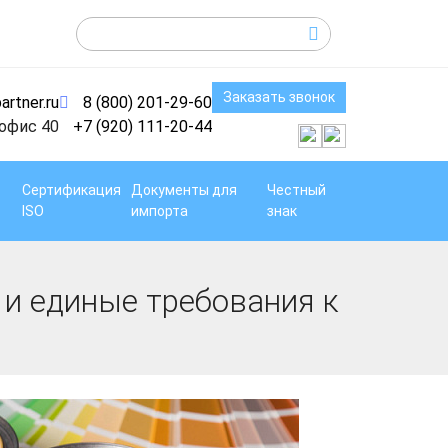
Заказать звонок
artner.ru
8 (800) 201-29-60
 офис 40
+7 (920) 111-20-44
Сертификация
Документы для
Честный
ISO
импорта
знак
 и единые требования к